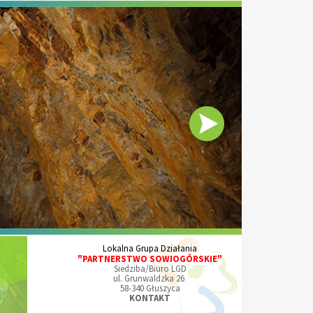
Lokalna Grupa Działania
"PARTNERSTWO SOWIOGÓRSKIE"
Siedziba/Biuro LGD
ul. Grunwaldzka 26
58-340 Głuszyca
KONTAKT