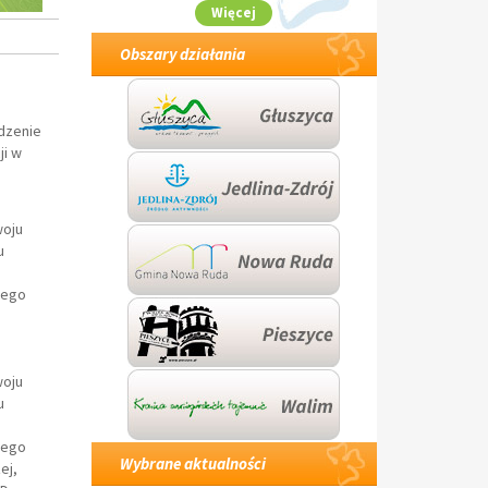
Więcej
Obszary działania
o
dzenie
i w
woju
u
nego
woju
u
nego
Wybrane aktualności
ej,