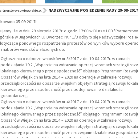
NADZWYCZAJNE POSIEDZENIE RADY 29-08-2017
rtnerstwo-sowiogorskie.pl
ikowano 05-09-2017r.
ujemy, że w dniu 29 sierpnia 2017r. o godz. 17:00 w Biurze LGD "Partnerstw
górskie w Jugowicach ul. Dworzec PKP 1/3 odbyło się Nadzwyczajne Posie
dotyczące ponownego rozpatrzenia protestów od wyników wyboru operacj
h naborów wniosków złożonych do:
Ogłoszenia o naborze wniosków nr 3/2017 z dn. 10-04-2017r. w ramach
poddziałania 19.2 „Wsparcie na wdrażanie operacji w ramach strategii roz
lokalnego kierowanego przez społeczność” objętego Programem Rozwoj
Obszarów Wiejskich na lata 2014 – 2020 na operacje w zakresie rozwoju
przedsiębiorczości na obszarze wiejskim objętym strategią rozwoju lokal
kierowanego przez społeczność przez podejmowanie działalności
gospodarczej,
Ogłoszenia o naborze wniosków nr 4/2017 z dn. 10-04-2017r. w ramach
poddziałania 19.2 „Wsparcie na wdrażanie operacji w ramach strategii roz
lokalnego kierowanego przez społeczność” objętego Programem Rozwoj
Obszarów Wiejskich na lata 2014 – 2020 na operacje w zakresie rozwoju
przedsiębiorczości na obszarze wiejskim objętym strategią rozwoju lokal
kierowanego przez społeczność przez rozwijanie działalności gospodarcz