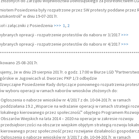
złożonych do Zarządu Województwa Dolnośląskiego za pośrednictwem L
miotem Posiedzenia były rozpatrzone przez SW protesty poddane przez 
utokontroli" w dniu 19-07-2017r.
oł i załączniki z
Posiedzenia
>>>
1
,
2
wybranych opreacji - rozpatrzenie protestów do naboru nr 3/2017
>>>
wybranych opreacji - rozpatrzenie protestów do naboru nr 4/2017
>>>
***************************************************************************
kowano 25-08-2017r.
ujemy, że w dniu 29 sierpnia 2017r. o godz. 17:00 w Biurze LGD "Partnerstw
górskie w Jugowicach ul. Dworzec PKP 1/3 odbędzie
adzwyczajne Posiedzenie Rady dotyczące ponownego rozpatrzenia protes
ów wyboru operacji w ramach naborów wniosków złożonych do:
Ogłoszenia o naborze wniosków nr 4/2017 z dn. 10-04-2017r. w ramach
poddziałania 19.2 „Wsparcie na wdrażanie operacji w ramach strategii roz
lokalnego kierowanego przez społeczność” objętego Programem Rozwoj
Obszarów Wiejskich na lata 2014 – 2020 na operacje w zakresie rozwoju
przedsiębiorczości na obszarze wiejskim objętym strategią rozwoju lokal
kierowanego przez społeczność przez rozwijanie działalności gospodarcz
Ogłoszenia o naborze wniosków nr 3/2017 z dn. 10-04-2017r. w ramach