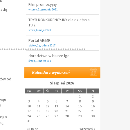
GD
Film promocyjny
Radę
wtorek, 21 grudnia 2021
TRYB KONKURENCYJNY dla działania
19.2
środa, 6 maja 2020
Portal ARiMR
piątek, 1 grudnia 2017
*************************************************
doradztwo w biurze lgd
środa, 1 marca 2017
o
Kalendarz wydarzeń
tów od
Sierpień 2026
Pn
Wt
Śr
Cz
Pt
Sb
N
1
2
woju
3
4
5
6
7
8
9
u
10
11
12
13
14
15
16
17
18
19
20
21
22
23
24
25
26
27
28
29
30
nego
31
ej,
« Lipiec
Wrzesień »