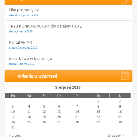
Film promocyjny
wtorek, 21 grudnia 2021
TRYB KONKURENCYJNY dla działania 19.2
środa, 6 maja 2020
Portal ARiMR
piątek, 1 grudnia 2017
doradztwo w biurze lgd
środa, 1 marca 2017
Kalendarz wydarzeń
Sierpień 2026
Pn
Wt
Śr
Cz
Pt
Sb
N
1
2
3
4
5
6
7
8
9
10
11
12
13
14
15
16
17
18
19
20
21
22
23
24
25
26
27
28
29
30
31
« Lipiec
Wrzesień »