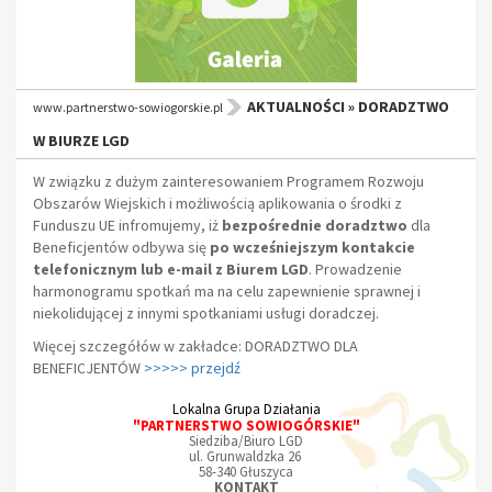
AKTUALNOŚCI » DORADZTWO
www.partnerstwo-sowiogorskie.pl
W BIURZE LGD
W związku z dużym zainteresowaniem Programem Rozwoju
Obszarów Wiejskich i możliwością aplikowania o środki z
Funduszu UE infromujemy,
iż
bezpośrednie doradztwo
dla
Beneficjentów odbywa się
po wcześniejszym kontakcie
telefonicznym lub e-mail z Biurem LGD
. Prowadzenie
harmonogramu spotkań ma na celu zapewnienie sprawnej i
niekolidującej z innymi spotkaniami usługi doradczej.
Więcej szczegółów w zakładce: DORADZTWO DLA
BENEFICJENTÓW
>>>>> przejdź
Lokalna Grupa Działania
"PARTNERSTWO SOWIOGÓRSKIE"
Siedziba/Biuro LGD
ul. Grunwaldzka 26
58-340 Głuszyca
KONTAKT