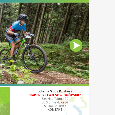
Lokalna Grupa Działania
"PARTNERSTWO SOWIOGÓRSKIE"
Siedziba/Biuro LGD
ul. Grunwaldzka 26
58-340 Głuszyca
KONTAKT