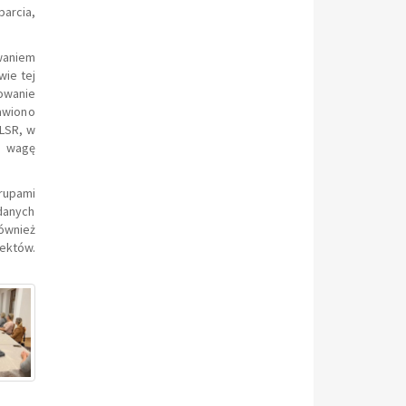
parcia,
waniem
wie tej
owanie
awiono
LSR, w
h wagę
grupami
danych
ównież
ektów.