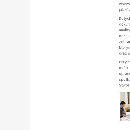
wszyst
jak ró
Dotyc
dokume
anali
oczek
zebra
który
oraz 
Przyję
osób 
oprac
spotk
Stworz