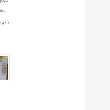
cjatyw
iału
 ją dla