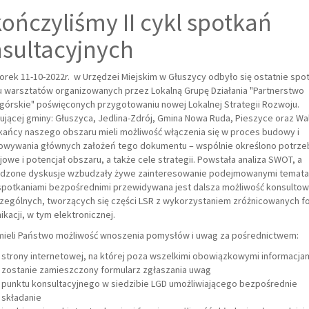
ończyliśmy II cykl spotkań
sultacyjnych
rek 11-10-2022r. w Urzędzei Miejskim w Głuszycy odbyło się ostatnie spo
lu warsztatów organizowanych przez
Lokalną Grupę Działania "Partnerstwo
górskie"
poświęconych przygotowaniu nowej Lokalnej Strategii Rozwoju.
jącej gminy: Głuszyca, Jedlina-Zdrój, Gmina Nowa Ruda, Pieszyce oraz Wal
ańcy naszego obszaru mieli możliwość włączenia się w proces budowy i
owywania głównych założeń tego dokumentu – wspólnie określono potrze
jowe i potencjał
obszaru, a także cele strategii. Powstała analiza SWOT, a
dzone dyskusje wzbudzały żywe zainteresowanie podejmowanymi temata
spotkaniami bezpośrednimi przewidywana jest dalsza możliwość konsultow
zególnych, tworzących się części LSR z wykorzystaniem zróżnicowanych f
kacji, w tym elektronicznej.
mieli Państwo możliwość wnoszenia pomysłów i uwag za pośrednictwem:
strony internetowej, na której poza wszelkimi obowiązkowymi informacja
zostanie zamieszczony formularz zgłaszania uwag
punktu konsultacyjnego w siedzibie LGD umożliwiającego bezpośrednie
składanie