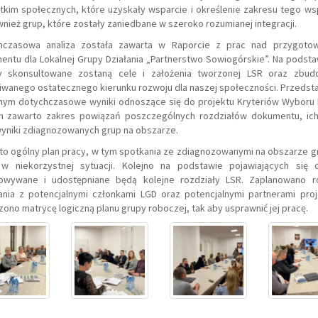
kim społecznych, które uzyskały wsparcie i określenie zakresu tego ws
wnież grup, które zostały zaniedbane w szeroko rozumianej integracji.
hczasowa analiza została zawarta w Raporcie z prac nad przygoto
ntu dla Lokalnej Grupy Działania „Partnerstwo Sowiogórskie”. Na podsta
zy skonsultowane zostaną cele i założenia tworzonej LSR oraz zbud
iwanego ostatecznego kierunku rozwoju dla naszej społeczności. Przedst
nym dotychczasowe wyniki odnoszące się do projektu Kryteriów Wyboru 
m zawarto zakres powiązań poszczególnych rozdziałów dokumentu, ic
wyniki zdiagnozowanych grup na obszarze.
to ogólny plan pracy, w tym spotkania ze zdiagnozowanymi na obszarze 
w niekorzystnej sytuacji. Kolejno na podstawie pojawiających się 
owywane i udostępniane będą kolejne rozdziały LSR. Zaplanowano r
ania z potencjalnymi członkami LGD oraz potencjalnymi partnerami proj
ono matrycę logiczną planu grupy roboczej, tak aby usprawnić jej pracę.