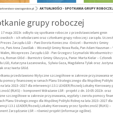
AKTUALNOŚCI - SPOTKANIA GRUPY ROBOCZE
rtnerstwo-sowiogorskie.pl
tkanie grupy roboczej
 17 maja 2023r. odbyło się spotkanie robocze z przedstawicielami gmin
owskich – ich włodarzami oraz członkami grupy roboczej i zarządu. Uczestn
 Prezes Zarządu LGD – Pani Dorota Konieczna –Enözel – Burmistrz Gminy
ce, Pani Anna Zawiślak – Wicewójt Gminy Nowa Ruda, Pan Adam Hausman – 
 Walim, Wiceprezes Zarządu LGD - Pan Grzegorz Szymański Wiceburmistrz
ca, Roman Głód – Burmistrz Gminy Głuszyca, Panie: Marta Kielar – Członek
u LGD, Katarzyna Łazanowska, Sylwia Gaza, Magdalena Tylak oraz Justyna
ak oraz Iweta Głód.
otkaniu przedstawiono Wytyczne szczegółowe w zakresie przyznawania w
tu pomocy finansowej w ramach Planu Strategicznego dla Wspólnej Polityki
 na lata 2023–2027 dla interwencji I.13.1 LEADER/Rozwój Lokalny Kierowany 
zność (RLKS) – komponent Wdrażanie LSR - projekt z dn. 10-05-2023r. oraz
zne szczegółowe w zakresie przyznawania, wypłaty i zwrotu pomocy fina
ch Planu Strategicznego dla Wspólnej Polityki Rolnej na lata 2023–2027 dla
encji I.13.1 LEADER/Rozwój Lokalny Kierowany przez Społeczność (RLKS) –
ent Zarządzanie LSR – również projekt (informacje ogólne).