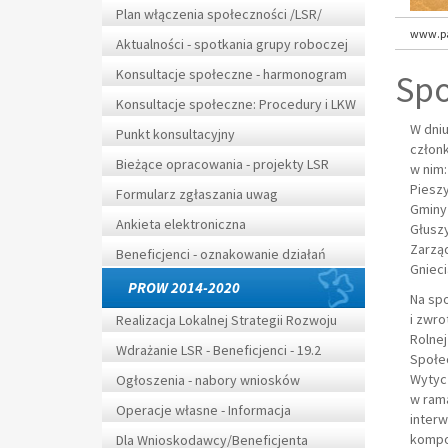
Plan włączenia społeczności /LSR/
www.pa
Aktualności - spotkania grupy roboczej
Konsultacje społeczne - harmonogram
Spo
Konsultacje społeczne: Procedury i LKW
W dniu
Punkt konsultacyjny
członk
Bieżące opracowania - projekty LSR
w nim:
Pieszy
Formularz zgłaszania uwag
Gminy
Ankieta elektroniczna
Głuszy
Zarząd
Beneficjenci - oznakowanie działań
Gnieci
PROW 2014-2020
Na sp
i zwro
Realizacja Lokalnej Strategii Rozwoju
Rolnej
Wdrażanie LSR - Beneficjenci - 19.2
Społec
Wytyc
Ogłoszenia - nabory wniosków
w rama
Operacje własne - Informacja
interw
kompon
Dla Wnioskodawcy/Beneficjenta