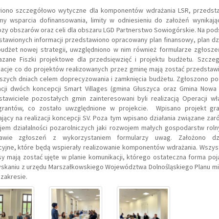
ono szczegółowo wytyczne dla komponentów wdrażania LSR, przedst
my wsparcia dofinansowania, limity w odniesieniu do założeń wynikają
zy obszarów oraz celi dla obszaru LGD Partnerstwo Sowiogórskie. Na po
tawionych informacji przedstawiono opracowany plan finansowy, plan dz
budżet nowej strategii, uwzględniono w nim również formularze zgłosze
azane Fiszki projektowe dla przedsięwzięć i projektu budżetu. Szcze
macje co do projektów realizowanych przez gminę mają zostać przedstaw
iższych dniach celem doprecyzowania i zamknięcia budżetu. Zgłoszono po
zacji dwóch koncepcji Smart Villages (gmina Głuszyca oraz Gmina Nowa 
stawiciele pozostałych gmin zainteresowani byli realizacją Operacji wł
grantów, co zostało uwzględnione w projekcie. Wpisano projekt gr
jący na realizacji koncepcji SV. Poza tym wpisano działania związane za
jem działalności pozarolniczych jaki rozwojem małych gospodarstw roln
awie zgłoszeń z wykorzystaniem formularzy uwag. Założono dzi
cyjne, które będą wspierały realizowanie komponentów wdrażania. Wszyst
y mają zostać ujęte w planie komunikacji, którego ostateczna forma poj
yskaniu z urzędu Marszałkowskiego Województwa Dolnośląskiego Planu m
 zakresie.