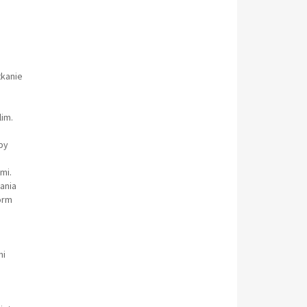
tkanie
im.
by
mi.
ania
orm
mi