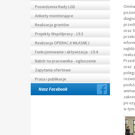
Omówi
Posiedzenia Rady LGD
pozio
Ankiety monitorujące
diagno
przeds
Realizacja grantów
oraz 
Projekty Współpracy - 19.3
przek
infor
Realizacja OPERACJI WŁASNEJ
najbl
Funkcjonowanie i aktywizacja - 19.4
reali
Przed
Nabór na pracownika - ogłoszenie
oraz 
Zapytania ofertowe
polega
rozwo
Prasa i publikacje
podst
Nasz Facebook
anima
zakres
po uz
w tym