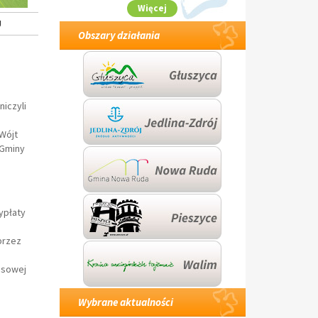
Więcej
J
Obszary działania
iczyli
Wójt
 Gminy
ypłaty
przez
nsowej
Wybrane aktualności