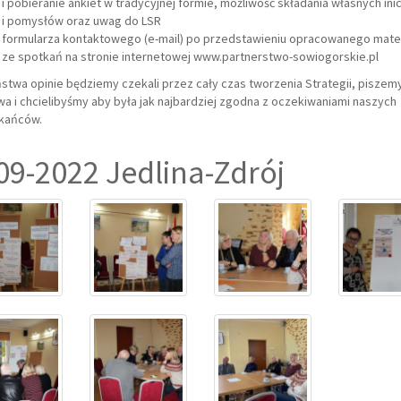
i pobieranie ankiet w tradycyjnej formie, możliwość składania własnych ini
i pomysłów oraz uwag do LSR
formularza kontaktowego (e-mail) po przedstawieniu opracowanego mater
ze spotkań na stronie internetowej www.partnerstwo-sowiogorskie.pl
stwa opinie będziemy czekali przez cały czas tworzenia Strategii, piszemy
a i chcielibyśmy aby była jak najbardziej zgodna z oczekiwaniami naszych
kańców.
09-2022 Jedlina-Zdrój