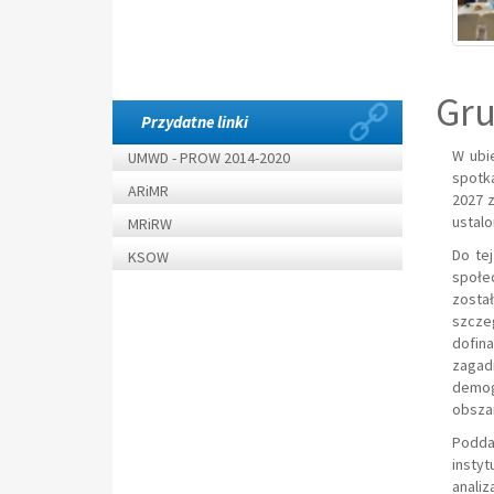
Gru
Przydatne linki
W ubi
UMWD - PROW 2014-2020
spotk
ARiMR
2027 
ustalo
MRiRW
Do te
KSOW
społe
został
szcze
dofin
zagad
demog
obsza
Podda
instyt
anali