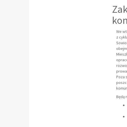
Zak
kon
We wto
z cyk
Sowio
obejmu
Mieszk
oprac
rozwo
prowa
Poza 
poszc
komuni
Będą 