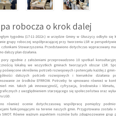
pa robocza o krok dalej
egłym tygodniu (17-11-2022r.) w urzędzie Gminy w Głuszycy odbyło się k
anie grupy roboczej współpracującej przy tworzeniu LSR w perspektywie
z członkami Stowarzyszenia. Przedstawiono dotychczas wypracowany mate
no dalszy plan działania.
j pory zgodnie z założeniami przeprowadzono 10 spotkań konsultacyjn
cznością lokalną we wszystkich gminach tworzących obszar LSR. Spo
y poświęcone określeniu potrzeb rozwojowych i potencjału każdej z gmin
gólności dalszych potrzeb rozwojowych i kierunków działania p
ansowanie ze środków EFRROW. Potrzeby te ujmowano również w kont
nień min. takich jak innowacyjność, cyfryzacja, środowiska i klimatu,
raficznych z uwzględnieniem starzejącego się społeczeństwa oraz wylud
ru LGD.
no również ocenie dotychczasową współpracę pomiędzy podmio
ucjami funkcjonującymi na terenie naszych gmin. Przygotowana została 
za SWOT. Równie ważnym aspektem rozmów było zdiagnozowanie grup 