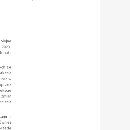
olejne
 2023-
riał i
ych ze
tkania
 oraz w
oprzez
ekście
 zmian
niania
tami i
również
przede