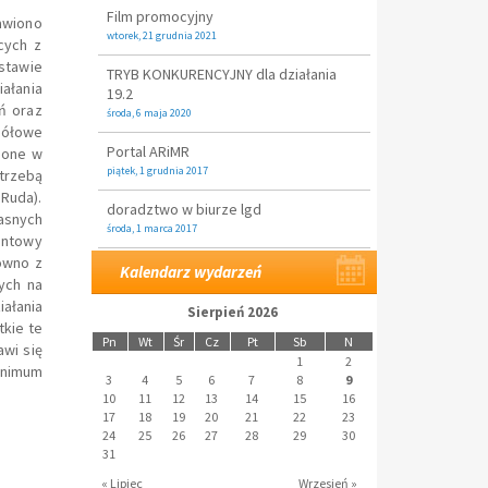
Film promocyjny
awiono
wtorek, 21 grudnia 2021
cych z
dstawie
TRYB KONKURENCYJNY dla działania
iałania
19.2
ń oraz
środa, 6 maja 2020
gółowe
Portal ARiMR
ione w
piątek, 1 grudnia 2017
trzebą
Ruda).
doradztwo w biurze lgd
asnych
środa, 1 marca 2017
antowy
równo z
Kalendarz wydarzeń
ych na
ałania
Sierpień 2026
kie te
Pn
Wt
Śr
Cz
Pt
Sb
N
awi się
1
2
inimum
3
4
5
6
7
8
9
10
11
12
13
14
15
16
17
18
19
20
21
22
23
24
25
26
27
28
29
30
31
« Lipiec
Wrzesień »