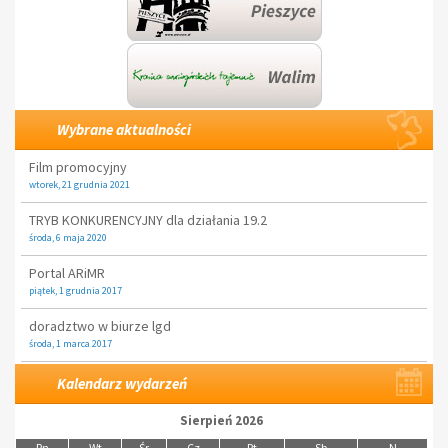
Wybrane aktualności
Film promocyjny
wtorek, 21 grudnia 2021
TRYB KONKURENCYJNY dla działania 19.2
środa, 6 maja 2020
Portal ARiMR
piątek, 1 grudnia 2017
doradztwo w biurze lgd
środa, 1 marca 2017
Kalendarz wydarzeń
Sierpień 2026
Pn
Wt
Śr
Cz
Pt
Sb
N