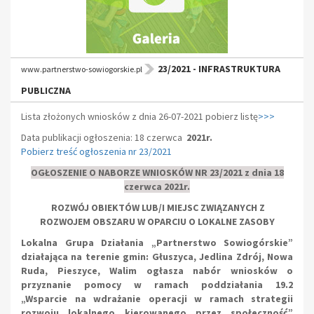
23/2021 - INFRASTRUKTURA
www.partnerstwo-sowiogorskie.pl
PUBLICZNA
Lista złożonych wniosków z dnia 26-07-2021 pobierz listę
>>>
Data publikacji ogłoszenia: 18 czerwca
2021r.
Pobierz treść ogłoszenia nr 23/2021
OGŁOSZENIE O NABORZE WNIOSKÓW NR 23/2021 z dnia 18
czerwca 2021r.
ROZWÓJ OBIEKTÓW LUB/I MIEJSC ZWIĄZANYCH Z
ROZWOJEM OBSZARU W OPARCIU O LOKALNE ZASOBY
L
okalna Grupa Działania „Partnerstwo Sowiogórskie”
działająca na terenie gmin: Głuszyca, Jedlina Zdrój, Nowa
Ruda, Pieszyce, Walim ogłasza nabór wniosków o
przyznanie pomocy w ramach poddziałania 19.2
„Wsparcie na wdrażanie operacji w ramach strategii
rozwoju lokalnego kierowanego przez społeczność”