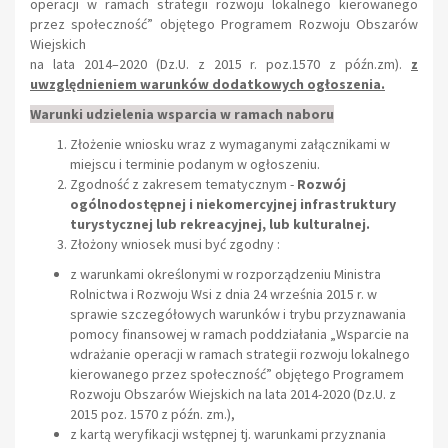
operacji w ramach strategii rozwoju lokalnego kierowanego
przez społeczność” objętego Programem Rozwoju Obszarów
Wiejskich
na lata 2014–2020 (Dz.U. z 2015 r. poz.1570 z późn.zm).
z
uwzględnieniem warunków dodatkowych ogłoszenia.
Warunki udzielenia wsparcia w ramach naboru
Złożenie wniosku wraz z wymaganymi załącznikami w
miejscu i terminie podanym w ogłoszeniu.
Zgodność z zakresem tematycznym -
Rozwój
ogólnodostępnej i niekomercyjnej infrastruktury
turystycznej lub rekreacyjnej, lub kulturalnej.
Złożony wniosek musi być zgodny :
z warunkami określonymi w rozporządzeniu Ministra
Rolnictwa i Rozwoju Wsi z dnia 24 września 2015 r. w
sprawie szczegółowych warunków i trybu przyznawania
pomocy finansowej w ramach poddziałania „Wsparcie na
wdrażanie operacji w ramach strategii rozwoju lokalnego
kierowanego przez społeczność” objętego Programem
Rozwoju Obszarów Wiejskich na lata 2014-2020 (Dz.U. z
2015 poz. 1570 z późn. zm.),
z kartą weryfikacji wstępnej tj. warunkami przyznania