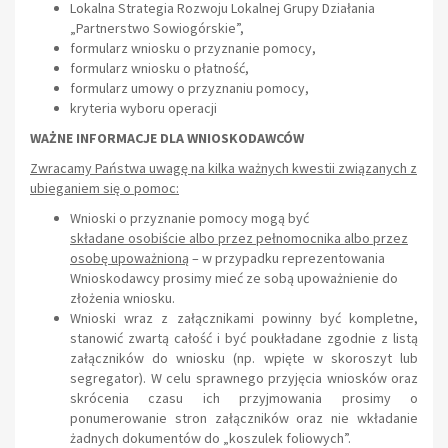
Lokalna Strategia Rozwoju Lokalnej Grupy Działania
„Partnerstwo Sowiogórskie”,
formularz wniosku o przyznanie pomocy,
formularz wniosku o płatność,
formularz umowy o przyznaniu pomocy,
kryteria wyboru operacji
WAŻNE INFORMACJE DLA WNIOSKODAWCÓW
Zwracamy Państwa uwagę na kilka ważnych kwestii związanych z
ubieganiem się o pomoc:
Wnioski o przyznanie pomocy mogą być
składane osobiście albo przez pełnomocnika albo przez
osobę upoważnioną
– w przypadku reprezentowania
Wnioskodawcy prosimy mieć ze sobą upoważnienie do
złożenia wniosku.
Wnioski wraz z załącznikami powinny być kompletne,
stanowić zwartą całość i być poukładane zgodnie z listą
załączników do wniosku (np. wpięte w skoroszyt lub
segregator). W celu sprawnego przyjęcia wniosków oraz
skrócenia czasu ich przyjmowania prosimy o
ponumerowanie stron załączników oraz nie wkładanie
żadnych dokumentów do „koszulek foliowych”.