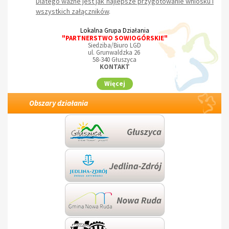
Dlatego ważne jest jak najlepsze przygotowanie wniosku i
wszystkich załączników
.
Lokalna Grupa Działania
"PARTNERSTWO SOWIOGÓRSKIE"
Siedziba/Biuro LGD
ul. Grunwaldzka 26
58-340 Głuszyca
KONTAKT
Więcej
Obszary działania