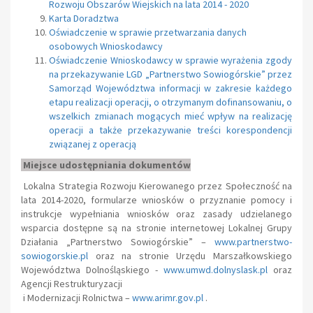
Rozwoju Obszarów Wiejskich na lata 2014 - 2020
Karta Doradztwa
Oświadczenie w sprawie przetwarzania danych
osobowych Wnioskodawcy
Oświadczenie Wnioskodawcy w sprawie wyrażenia zgody
na przekazywanie LGD „Partnerstwo Sowiogórskie” przez
Samorząd Województwa informacji w zakresie każdego
etapu realizacji operacji, o otrzymanym dofinansowaniu, o
wszelkich zmianach mogących mieć wpływ na realizację
operacji a także przekazywanie treści korespondencji
związanej z operacją
Miejsce udostępniania dokumentów
Lokalna Strategia Rozwoju Kierowanego przez Społeczność na
lata 2014-2020, formularze wniosków o przyznanie pomocy i
instrukcje wypełniania wniosków oraz zasady udzielanego
wsparcia dostępne są na stronie internetowej Lokalnej Grupy
Działania „Partnerstwo Sowiogórskie” –
www.partnerstwo-
sowiogorskie.pl
oraz na stronie Urzędu Marszałkowskiego
Województwa Dolnośląskiego -
www.umwd.dolnyslask.pl
oraz
Agencji Restrukturyzacji
i Modernizacji Rolnictwa –
www.arimr.gov.pl
.