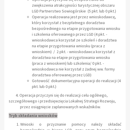
zwiększenia atrakcyjności turystycznej obszaru
LGD Partnerstwo Sowiogórskie (5 pkt. lub 0 pkt.)
Operacja realizowana jest przez wnioskodawcę,
który korzystał z bezpłatnego doradztwa
bezpośredniego na etapie przygotowania wniosku
i szkolenia oferowanego przez LGD (4 pkt. -
wnioskodawca korzystał ze szkoleń i doradztwa
na etapie przygotowania wniosku (praca z
wnioskiem) / 2 pkt. - wnioskodawca korzystał z
doradztwa na etapie przygotowania wniosku
(praca z wnioskiem) lub szkolenia/ 0 pkt. -
wnioskodawca nie korzystał z żadnej ww. formy
doradztwa oferowanej przez LGD)
Gotowość dokumentacyjna operacji do realizacji (4
pkt. lub 0 pkt.)
4. Operacja przyczyni się do realizacji celu ogólnego,
szczegółowego i przedsięwzięcia Lokalnej Strategii Rozwoju,
przez osiągnięcie zaplanowanych wskaźników.
Tryb składania wniosków
Wnioski o przyznanie pomocy należy składać
bezpośrednio w biurze LGD, przy czym bezpośrednio