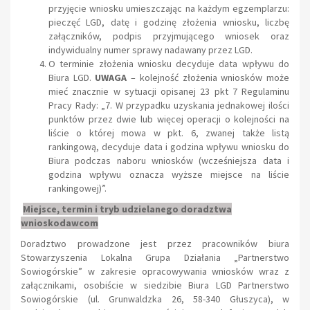
przyjęcie wniosku umieszczając na każdym egzemplarzu:
pieczęć LGD, datę i godzinę złożenia wniosku, liczbę
załączników, podpis przyjmującego wniosek oraz
indywidualny numer sprawy nadawany przez LGD.
O terminie złożenia wniosku decyduje data wpływu do
Biura LGD.
UWAGA
– kolejność złożenia wniosków może
mieć znacznie w sytuacji opisanej 23 pkt 7 Regulaminu
Pracy Rady: „7. W przypadku uzyskania jednakowej ilości
punktów przez dwie lub więcej operacji o kolejności na
liście o której mowa w pkt. 6, zwanej także listą
rankingową, decyduje data i godzina wpływu wniosku do
Biura podczas naboru wniosków (wcześniejsza data i
godzina wpływu oznacza wyższe miejsce na liście
rankingowej)”.
Miejsce, termin i tryb udzielanego doradztwa
wnioskodawcom
Doradztwo prowadzone jest przez pracowników biura
Stowarzyszenia Lokalna Grupa Działania „Partnerstwo
Sowiogórskie” w zakresie opracowywania wniosków wraz z
załącznikami, osobiście w siedzibie Biura LGD Partnerstwo
Sowiogórskie (ul. Grunwaldzka 26, 58-340 Głuszyca), w