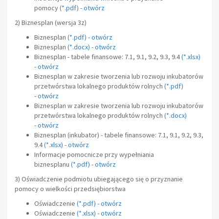
pomocy
(
*.pdf
) -
otwórz
2) Biznesplan
(wersja 3z)
Biznesplan
(
*.pdf
) -
otwórz
Biznesplan
(
*.docx
) -
otwórz
Biznesplan - tabele finansowe: 7.1, 9.1, 9.2, 9.3, 9.4
(
*.xlsx
)
-
otwórz
Biznesplan w zakresie tworzenia lub rozwoju inkubatorów
przetwórstwa lokalnego produktów rolnych
(
*.pdf
)
-
otwórz
Biznesplan w zakresie tworzenia lub rozwoju inkubatorów
przetwórstwa lokalnego produktów rolnych
(
*.docx
)
-
otwórz
Biznesplan (inkubator) - tabele finansowe: 7.1, 9.1, 9.2, 9.3,
9.4
(
*.xlsx
) -
otwórz
Informacje pomocnicze przy wypełniania
biznesplanu
(
*.pdf
) -
otwórz
3) Oświadczenie podmiotu ubiegającego się o przyznanie
pomocy o wielkości przedsiębiorstwa
Oświadczenie
(
*.pdf
) -
otwórz
Oświadczenie
(
*.xlsx
) -
otwórz