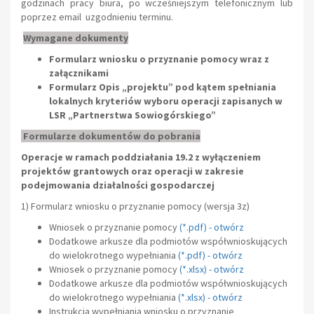
godzinach pracy biura, po wcześniejszym telefonicznym lub
poprzez email uzgodnieniu terminu.
Wymagane dokumenty
Formularz wniosku o przyznanie pomocy wraz z
załącznikami
Formularz Opis „projektu” pod kątem spełniania
lokalnych kryteriów wyboru operacji zapisanych w
LSR „Partnerstwa Sowiogórskiego”
Formularze dokumentów do pobrania
Operacje w ramach poddziałania 19.2 z wyłączeniem
projektów grantowych oraz operacji
w zakresie
podejmowania działalności gospodarczej
1) Formularz wniosku o przyznanie pomocy
(wersja 3z)
Wniosek o przyznanie pomocy
(
*.pdf
) -
otwórz
Dodatkowe arkusze dla podmiotów współwnioskujących
do wielokrotnego wypełniania
(
*.pdf
) -
otwórz
Wniosek o przyznanie pomocy
(
*.xlsx
) -
otwórz
Dodatkowe arkusze dla podmiotów współwnioskujących
do wielokrotnego wypełniania
(
*.xlsx
) -
otwórz
Instrukcja wypełniania wniosku o przyznanie