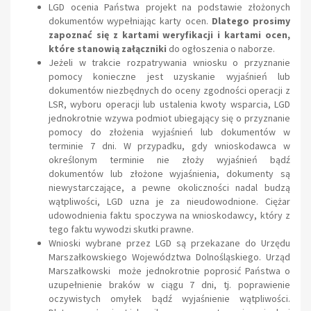
LGD ocenia Państwa projekt na podstawie złożonych
dokumentów wypełniając karty ocen.
Dlatego prosimy
zapoznać się z kartami weryfikacji i kartami ocen,
które stanowią załączniki
do ogłoszenia o naborze.
Jeżeli w trakcie rozpatrywania wniosku o przyznanie
pomocy konieczne jest uzyskanie wyjaśnień lub
dokumentów niezbędnych do oceny zgodności operacji z
LSR, wyboru operacji lub ustalenia kwoty wsparcia, LGD
jednokrotnie wzywa podmiot ubiegający się o przyznanie
pomocy do złożenia wyjaśnień lub dokumentów w
terminie 7 dni. W przypadku, gdy wnioskodawca w
określonym terminie nie złoży wyjaśnień bądź
dokumentów lub złożone wyjaśnienia, dokumenty są
niewystarczające, a pewne okoliczności nadal budzą
wątpliwości, LGD uzna je za nieudowodnione. Ciężar
udowodnienia faktu spoczywa na wnioskodawcy, który z
tego faktu wywodzi skutki prawne.
Wnioski wybrane przez LGD są przekazane do Urzędu
Marszałkowskiego Województwa Dolnośląskiego. Urząd
Marszałkowski może jednokrotnie poprosić Państwa o
uzupełnienie braków w ciągu 7 dni, tj. poprawienie
oczywistych omyłek bądź wyjaśnienie wątpliwości.