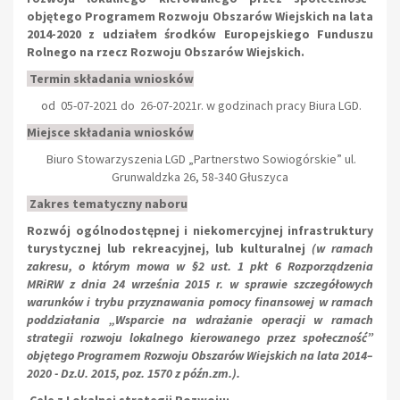
objętego Programem Rozwoju Obszarów Wiejskich na lata
2014-2020 z udziałem środków Europejskiego Funduszu
Rolnego na rzecz Rozwoju Obszarów Wiejskich.
Termin składania wniosków
od 05-07-2021 do 26-07-2021r. w godzinach pracy Biura LGD.
Miejsce składania wniosków
Biuro Stowarzyszenia LGD „Partnerstwo Sowiogórskie” ul.
Grunwaldzka 26, 58-340 Głuszyca
Zakres tematyczny naboru
Rozwój ogólnodostępnej i niekomercyjnej infrastruktury
turystycznej lub rekreacyjnej, lub kulturalnej
(w ramach
zakresu, o którym mowa w §2 ust. 1 pkt 6 Rozporządzenia
MRiRW z dnia 24 września 2015 r. w sprawie szczegółowych
warunków i trybu przyznawania pomocy finansowej w ramach
poddziałania „Wsparcie na wdrażanie operacji w ramach
strategii rozwoju lokalnego kierowanego przez społeczność”
objętego Programem Rozwoju Obszarów Wiejskich na lata 2014–
2020 - Dz.U. 2015, poz. 1570 z późn.zm.).
C
ele z Lokalnej strategii Rozwoju: