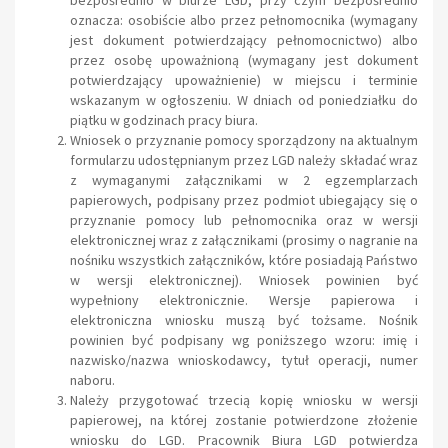
oznacza: osobiście albo przez pełnomocnika (wymagany
jest dokument potwierdzający pełnomocnictwo) albo
przez osobę upoważnioną (wymagany jest dokument
potwierdzający upoważnienie) w miejscu i terminie
wskazanym w ogłoszeniu. W dniach od poniedziałku do
piątku w godzinach pracy biura.
Wniosek o przyznanie pomocy sporządzony na aktualnym
formularzu udostępnianym przez LGD należy składać wraz
z wymaganymi załącznikami w 2 egzemplarzach
papierowych, podpisany przez podmiot ubiegający się o
przyznanie pomocy lub pełnomocnika oraz w wersji
elektronicznej wraz z załącznikami (prosimy o nagranie na
nośniku wszystkich załączników, które posiadają Państwo
w wersji elektronicznej). Wniosek powinien być
wypełniony elektronicznie. Wersje papierowa i
elektroniczna wniosku muszą być tożsame. Nośnik
powinien być podpisany wg poniższego wzoru: imię i
nazwisko/nazwa wnioskodawcy, tytuł operacji, numer
naboru.
Należy przygotować trzecią kopię wniosku w wersji
papierowej, na której zostanie potwierdzone złożenie
wniosku do LGD. Pracownik Biura LGD potwierdza