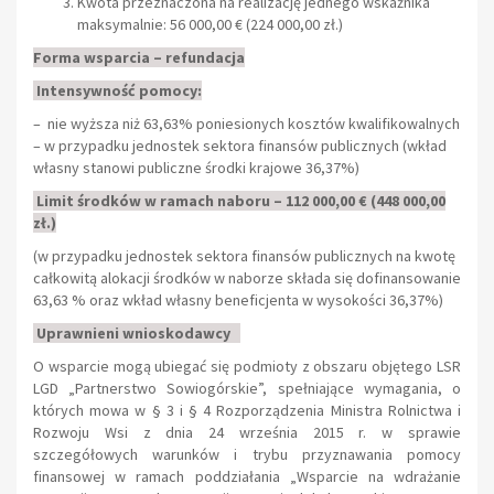
Kwota przeznaczona na realizację jednego wskaźnika
maksymalnie: 56 000,00 € (224 000,00 zł.)
Forma wsparcia
– refundacja
Intensywność pomocy:
–
nie wyższa niż 63,63% poniesionych kosztów kwalifikowalnych
– w przypadku jednostek sektora finansów publicznych (wkład
własny stanowi publiczne środki krajowe 36,37%)
Limit środków w ramach naboru – 112 000,00 € (448 000,00
zł.)
(w przypadku jednostek sektora finansów publicznych na kwotę
całkowitą alokacji środków w naborze składa się dofinansowanie
63,63 % oraz wkład własny beneficjenta w wysokości 36,37%)
Uprawnieni wnioskodawcy
O wsparcie mogą ubiegać się podmioty z obszaru objętego LSR
LGD „Partnerstwo Sowiogórskie”, spełniające wymagania, o
których mowa w § 3 i § 4 Rozporządzenia Ministra Rolnictwa i
Rozwoju Wsi z dnia 24 września 2015 r. w sprawie
szczegółowych warunków i trybu przyznawania pomocy
finansowej w ramach poddziałania „Wsparcie na wdrażanie