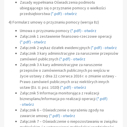
Zasady wypełniania Oświadczenia podmiotu
ubiegającego się o przyznanie pomocy o wielkości
przedsiębiorstwa
(
*.pdf)
-
otwórz
4) Formularz umowy o przyznaniu pomocy
(wersja 8z)
Umowa o przyznaniu pomocy
(*.pdf) -
otwórz
Załącznik 1 zestawienie finansowo-rzeczowe operacji
(
*.pdf
) -
otwórz
Załącznik 2 wykaz działek ewidencyjnych
(*.pdf)
-
otwórz
Załącznik 3 kary administracyjne za naruszenie przepisów
zamówień publicznych
(*.pdf) -
otwórz
Załącznik 3 A kary administracyjne za naruszenie
przepisów o zamówieniach publicznych po wejściu w
życie ustawy z dnia 22 czerwca 2016 r. o zmianie ustawy -
Prawo zamówień publicznych oraz niektórych innych
ustaw (Dz. U. poz. 1020)
(*.pdf) -
otwórz
Załącznik 5 Informacja monitorująca z realizacji
biznesplanu/Informacja po realizacji operacji
(*.pdf)
-
otwórz
Załącznik 6 – Oświadczenie o wyrażeniu zgody na
zawarcie umowy
(*.pdf) -
otwórz
Załącznik 7 – Oświadczenie o niepozostawaniu w związku
małżeńskim / o ustanowionej małżeńskiej rozdzielności