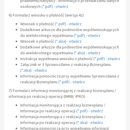
prawnemu/nabywcy - Informacja o przetwarzaniu danych
osobowych
(
*.pdf
) -
otwórz
6) Formularz wniosku o płatność (
wersja 4z
)
Wniosek o płatność
(
*.pdf
) -
otwórz
Dodatkowe arkusze dla podmiotów współwnioskujących
do wielokrotnego wypełniania
(
*.pdf
) -
otwórz
Wniosek o płatność
(
*.xlsx
) -
otwórz
Dodatkowe arkusze dla podmiotów współwnioskujących
do wielokrotnego wypełniania
(
*.xlsx
) -
otwórz
Instrukcja wypełniania wniosku o płatność
(
*.pdf
) -
otwórz
Załącznik nr 3 Sprawozdanie z realizacji Biznesplanu
(
*.xlsx
) -
otwórz
Informacja pomocnicza przy wypełnianiu Sprawozdania z
realizacji Biznesplanu
(
*.pdf
) -
otwórz
7) Formularz informacji monitorującej z realizacji biznesplanu /
informacji po realizacji operacji (IMRB/ IPRO)
Informacja monitorująca z realizacji biznesplanu /
Informacja po realizacji operacji
(
*.pdf
) -
otwórz
Informacja monitorująca z realizacji biznesplanu /
Informacja po realizacji operacji
(
*.xlsx
) -
otwórz
Informacja pomocnicza przy wypełnianiu informacji