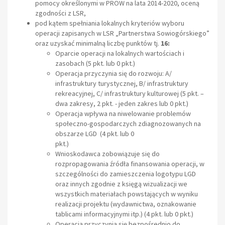
pomocy określonymi w PROW na lata 2014-2020, oceną
zgodności z LSR,
pod kątem spełniania lokalnych kryteriów wyboru
operacji zapisanych w LSR „Partnerstwa Sowiogórskiego”
oraz uzyskać minimalną liczbę punktów tj.
16:
Oparcie operacji na lokalnych wartościach i
zasobach (5 pkt. lub 0 pkt.)
Operacja przyczynia się do rozwoju: A/
infrastruktury turystycznej, B/ infrastruktury
rekreacyjnej, C/ infrastruktury kulturowej (5 pkt. –
dwa zakresy, 2 pkt. - jeden zakres lub 0 pkt.)
Operacja wpływa na niwelowanie problemów
społeczno-gospodarczych zdiagnozowanych na
obszarze LGD (4 pkt. lub 0
pkt.)
Wnioskodawca zobowiązuje się do
rozpropagowania źródła finansowania operacji, w
szczególności do zamieszczenia logotypu LGD
oraz innych zgodnie z księgą wizualizacji we
wszystkich materiałach powstających w wyniku
realizacji projektu (wydawnictwa, oznakowanie
tablicami informacyjnymi itp.) (4 pkt. lub 0 pkt.)
Operacja przyczynia się bezpośrednio do